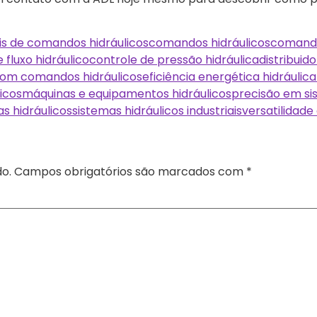
ais de comandos hidráulicos
comandos hidráulicos
comando
 fluxo hidráulico
controle de pressão hidráulica
distribuid
com comandos hidráulicos
eficiência energética hidráulica
icos
máquinas e equipamentos hidráulicos
precisão em si
s hidráulicos
sistemas hidráulicos industriais
versatilidade
o.
Campos obrigatórios são marcados com
*