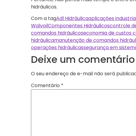
hidráulicos.
Com a tag
Adl Hidráulica
aplicações industri
Walvoil
Componentes Hidráulicos
controle de
comandos hidráulicos
economia de custos 
hidráulica
manutenção de comandos hidrául
operações hidráulicas
segurança em sistema
Deixe um comentário
O seu endereço de e-mail não será publicad
Comentário
*