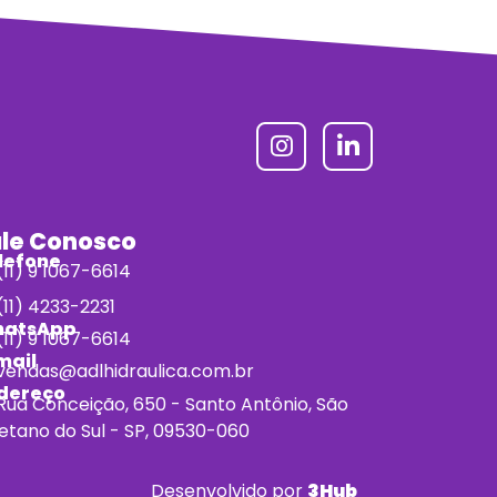
ale Conosco
lefone
11) 9 1067-6614
11) 4233-2231
atsApp
11) 9 1067-6614
mail
vendas@adlhidraulica.com.br
dereço
Rua Conceição, 650 - Santo Antônio, São
etano do Sul - SP, 09530-060
Desenvolvido por
3Hub