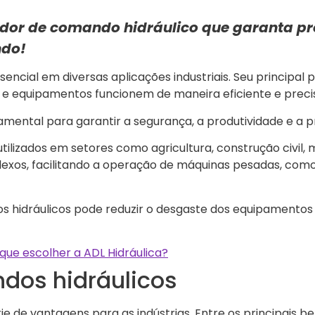
idor de comando hidráulico que garanta pr
ndo!
ial em diversas aplicações industriais. Seu principal pa
s e equipamentos funcionem de maneira eficiente e preci
amental para garantir a segurança, a produtividade e a pr
lizados em setores como agricultura, construção civil, m
os, facilitando a operação de máquinas pesadas, como 
s hidráulicos pode reduzir o desgaste dos equipamentos e
 que escolher a ADL Hidráulica?
dos hidráulicos
 de vantagens para as indústrias. Entre os principais b