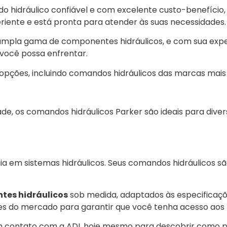
 hidráulico confiável e com excelente custo-benefício, a
iente e está pronta para atender às suas necessidades
 ampla gama de componentes hidráulicos, e com sua exp
 você possa enfrentar.
opções, incluindo comandos hidráulicos das marcas ma
de, os comandos hidráulicos Parker são ideais para divers
ia em sistemas hidráulicos. Seus comandos hidráulicos s
es hidráulicos
sob medida, adaptados às especificaçõ
 do mercado para garantir que você tenha acesso aos p
m contato com a ADL hoje mesmo para descobrir como po