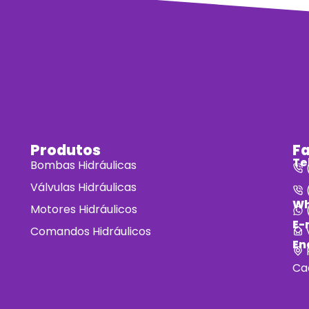
Produtos
F
Te
Bombas Hidráulicas
(
Válvulas Hidráulicas
(
Wh
Motores Hidráulicos
(
E-
Comandos Hidráulicos
En
Ca