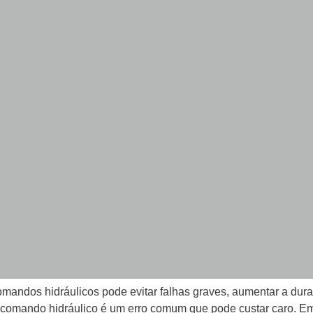
andos hidráulicos pode evitar falhas graves, aumentar a dur
o comando hidráulico é um erro comum que pode custar caro. E