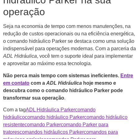
hidráulico Parker na sua
operação
Seja na economia de tempo com menos manutenções, na
redução de custos operacionais ou na eficiência energética,
o comando hidráulico Parker se destaca como uma solução
indispensável para operações modernas. Com a parceria da
ADL Hidráulica
, você tem o suporte ideal para implementar
e aproveitar ao máximo essa tecnologia.
Não perca mais tempo com sistemas ineficientes.
Entre
em contato
com a
ADL Hidráulica
hoje mesmo e
descubra como o comando hidráulico Parker pode
transformar sua operação
.
Com a tag
ADL Hidráulica Parker
comando
hidráulico
comando hidráulico Parker
comando hidráulico
resistente
comando Parker
comando Parker para
tratores
comandos hidráulicos Parker
comandos para