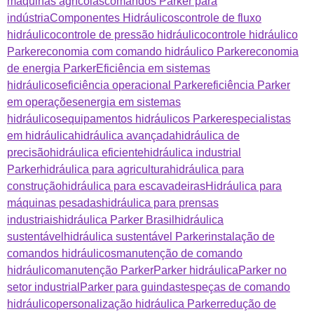
máquinas agrícolas
comandos Parker para
indústria
Componentes Hidráulicos
controle de fluxo
hidráulico
controle de pressão hidráulico
controle hidráulico
Parker
economia com comando hidráulico Parker
economia
de energia Parker
Eficiência em sistemas
hidráulicos
eficiência operacional Parker
eficiência Parker
em operações
energia em sistemas
hidráulicos
equipamentos hidráulicos Parker
especialistas
em hidráulica
hidráulica avançada
hidráulica de
precisão
hidráulica eficiente
hidráulica industrial
Parker
hidráulica para agricultura
hidráulica para
construção
hidráulica para escavadeiras
Hidráulica para
máquinas pesadas
hidráulica para prensas
industriais
hidráulica Parker Brasil
hidráulica
sustentável
hidráulica sustentável Parker
instalação de
comandos hidráulicos
manutenção de comando
hidráulico
manutenção Parker
Parker hidráulica
Parker no
setor industrial
Parker para guindastes
peças de comando
hidráulico
personalização hidráulica Parker
redução de