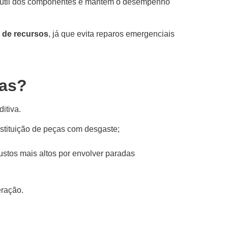
a útil dos componentes e mantém o desempenho
 de recursos
, já que evita reparos emergenciais
cas?
itiva.
ubstituição de peças com desgaste;
stos mais altos por envolver paradas
eração.