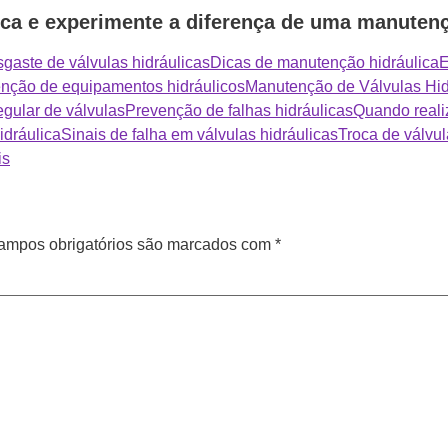
ca e experimente a diferença de uma manutenç
gaste de válvulas hidráulicas
Dicas de manutenção hidráulica
E
nção de equipamentos hidráulicos
Manutenção de Válvulas Hid
gular de válvulas
Prevenção de falhas hidráulicas
Quando reali
dráulica
Sinais de falha em válvulas hidráulicas
Troca de válvul
is
ampos obrigatórios são marcados com
*