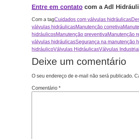
Entre em contato
com a Adl Hidráuli
Com a tag
Cuidados com válvulas hidráulicas
Des
válvulas hidráulicas
Manutenção corretiva
Manute
hidráulicos
Manutenção preventiva
Manutenção re
válvulas hidráulicas
Segurança na manutenção hi
hidráulico
Válvulas Hidráulicas
Válvulas Industria
Deixe um comentário
O seu endereço de e-mail não será publicado.
C
Comentário
*