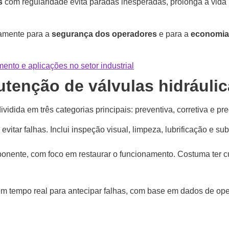
s
com regularidade evita paradas inesperadas, prolonga a vid
tamente para a
segurança dos operadores
e para a
economia
nto e aplicações no setor industrial
tenção de válvulas hidráuli
idida em três categorias principais: preventiva, corretiva e pred
vitar falhas. Inclui inspeção visual, limpeza, lubrificação e s
nente, com foco em restaurar o funcionamento. Costuma ter cu
m tempo real para antecipar falhas, com base em dados de op