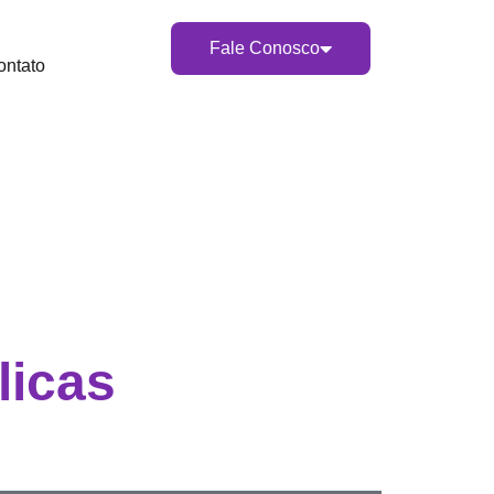
Fale Conosco
ontato
licas