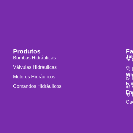
Produtos
Fa
Te
Bombas Hidráulicas
(
Válvulas Hidráulicas
(
Wh
Motores Hidráulicos
(
E-m
v
Comandos Hidráulicos
En
R
Cae