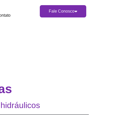
Fale Conosco
ontato
as
hidráulicos