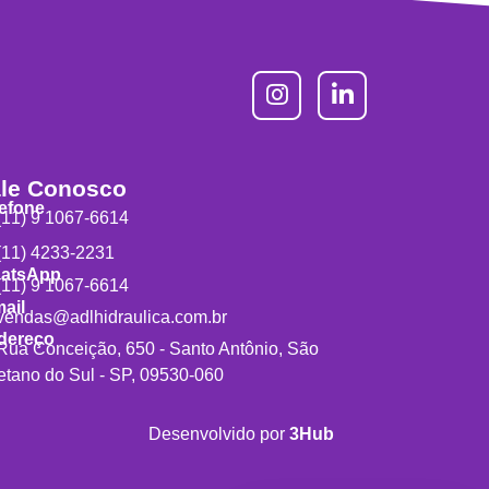
le Conosco
lefone
11) 9 1067-6614
11) 4233-2231
atsApp
11) 9 1067-6614
ail
endas@adlhidraulica.com.br
dereço
ua Conceição, 650 - Santo Antônio, São
tano do Sul - SP, 09530-060
Desenvolvido por
3Hub