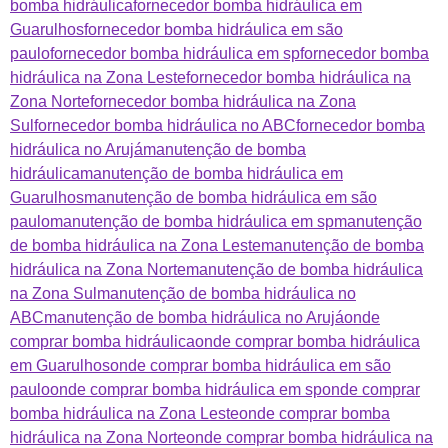
bomba hidráulica
fornecedor bomba hidráulica em
Guarulhos
fornecedor bomba hidráulica em são
paulo
fornecedor bomba hidráulica em sp
fornecedor bomba
hidráulica na Zona Leste
fornecedor bomba hidráulica na
Zona Norte
fornecedor bomba hidráulica na Zona
Sul
fornecedor bomba hidráulica no ABC
fornecedor bomba
hidráulica no Arujá
manutenção de bomba
hidráulica
manutenção de bomba hidráulica em
Guarulhos
manutenção de bomba hidráulica em são
paulo
manutenção de bomba hidráulica em sp
manutenção
de bomba hidráulica na Zona Leste
manutenção de bomba
hidráulica na Zona Norte
manutenção de bomba hidráulica
na Zona Sul
manutenção de bomba hidráulica no
ABC
manutenção de bomba hidráulica no Arujá
onde
comprar bomba hidráulica
onde comprar bomba hidráulica
em Guarulhos
onde comprar bomba hidráulica em são
paulo
onde comprar bomba hidráulica em sp
onde comprar
bomba hidráulica na Zona Leste
onde comprar bomba
hidráulica na Zona Norte
onde comprar bomba hidráulica na