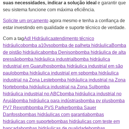
suas necessidades, indicar a solução ideal
e garantir que
seu sistema funcione com máxima eficiência.
Solicite um orçamento
agora mesmo e tenha a confiança de
estar investindo em qualidade e suporte técnico de verdade.
Com a tag
Adl Hidráulica
atendimento técnico
hidráulico
bomba a10vso
bomba de palheta hidráulica
Bomba
de pistão hidráulica
bomba Denison
bomba hidráulica de alta
pressão
bomba hidráulica industrial
bomba hidráulica
industrial em Guarulhos
bomba hidráulica industrial em são
paulo
bomba hidráulica industrial em sp
bomba hidráulica
industrial na Zona Leste
bomba hidráulica industrial na Zona
Norte
bomba hidráulica industrial na Zona Sul
bomba
hidráulica industrial no ABC
bomba hidráulica industrial no
Arujá
bomba hidráulica para indústrias
bomba pv plus
bomba
PV7 Rexroth
bomba PVS Parker
bomba Sauer
Danfoss
bombas hidráulicas com garantia
bombas
hidráulicas com suporte
bombas hidráulicas com teste em
bancada
bombas hidráulicas de qualidade
bombas