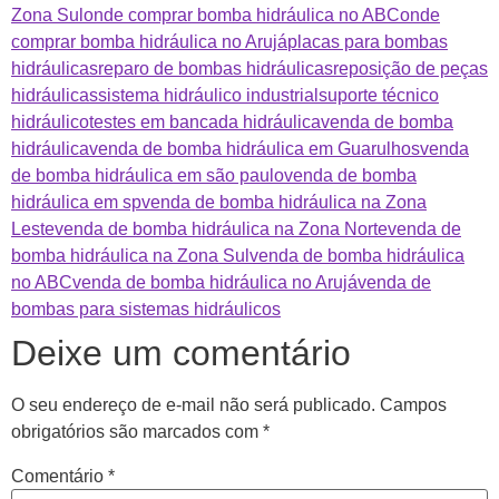
Zona Sul
onde comprar bomba hidráulica no ABC
onde
comprar bomba hidráulica no Arujá
placas para bombas
hidráulicas
reparo de bombas hidráulicas
reposição de peças
hidráulicas
sistema hidráulico industrial
suporte técnico
hidráulico
testes em bancada hidráulica
venda de bomba
hidráulica
venda de bomba hidráulica em Guarulhos
venda
de bomba hidráulica em são paulo
venda de bomba
hidráulica em sp
venda de bomba hidráulica na Zona
Leste
venda de bomba hidráulica na Zona Norte
venda de
bomba hidráulica na Zona Sul
venda de bomba hidráulica
no ABC
venda de bomba hidráulica no Arujá
venda de
bombas para sistemas hidráulicos
Deixe um comentário
O seu endereço de e-mail não será publicado.
Campos
obrigatórios são marcados com
*
Comentário
*