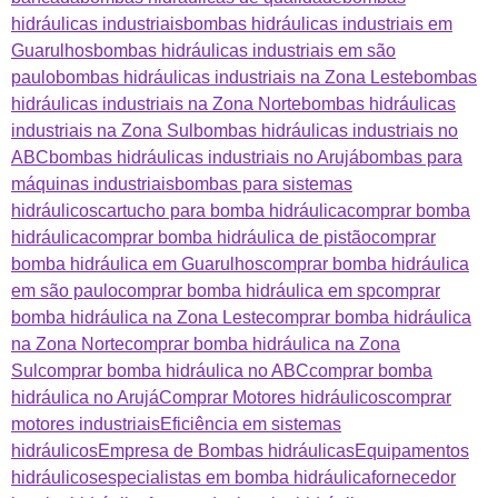
hidráulicas industriais
bombas hidráulicas industriais em
Guarulhos
bombas hidráulicas industriais em são
paulo
bombas hidráulicas industriais na Zona Leste
bombas
hidráulicas industriais na Zona Norte
bombas hidráulicas
industriais na Zona Sul
bombas hidráulicas industriais no
ABC
bombas hidráulicas industriais no Arujá
bombas para
máquinas industriais
bombas para sistemas
hidráulicos
cartucho para bomba hidráulica
comprar bomba
hidráulica
comprar bomba hidráulica de pistão
comprar
bomba hidráulica em Guarulhos
comprar bomba hidráulica
em são paulo
comprar bomba hidráulica em sp
comprar
bomba hidráulica na Zona Leste
comprar bomba hidráulica
na Zona Norte
comprar bomba hidráulica na Zona
Sul
comprar bomba hidráulica no ABC
comprar bomba
hidráulica no Arujá
Comprar Motores hidráulicos
comprar
motores industriais
Eficiência em sistemas
hidráulicos
Empresa de Bombas hidráulicas
Equipamentos
hidráulicos
especialistas em bomba hidráulica
fornecedor