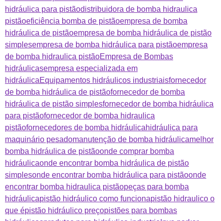
hidráulica para pistão
distribuidora de bomba hidraulica
pistão
eficiência bomba de pistão
empresa de bomba
hidráulica de pistão
empresa de bomba hidráulica de pistão
simples
empresa de bomba hidráulica para pistão
empresa
de bomba hidraulica pistão
Empresa de Bombas
hidráulicas
empresa especializada em
hidráulica
Equipamentos hidráulicos industriais
fornecedor
de bomba hidráulica de pistão
fornecedor de bomba
hidráulica de pistão simples
fornecedor de bomba hidráulica
para pistão
fornecedor de bomba hidraulica
pistão
fornecedores de bomba hidráulica
hidráulica para
maquinário pesado
manutenção de bomba hidráulica
melhor
bomba hidráulica de pistão
onde comprar bomba
hidráulica
onde encontrar bomba hidráulica de pistão
simples
onde encontrar bomba hidráulica para pistão
onde
encontrar bomba hidraulica pistão
peças para bomba
hidráulica
pistão hidráulico como funciona
pistão hidraulico o
que é
pistão hidráulico preço
pistões para bombas