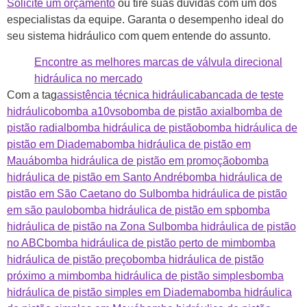
Solicite um orçamento
ou tire suas dúvidas com um dos
especialistas da equipe. Garanta o desempenho ideal do
seu sistema hidráulico com quem entende do assunto.
Encontre as melhores marcas de válvula direcional
hidráulica no mercado
Com a tag
assistência técnica hidráulica
bancada de teste
hidráulico
bomba a10vso
bomba de pistão axial
bomba de
pistão radial
bomba hidráulica de pistão
bomba hidráulica de
pistão em Diadema
bomba hidráulica de pistão em
Mauá
bomba hidráulica de pistão em promoção
bomba
hidráulica de pistão em Santo André
bomba hidráulica de
pistão em São Caetano do Sul
bomba hidráulica de pistão
em são paulo
bomba hidráulica de pistão em sp
bomba
hidráulica de pistão na Zona Sul
bomba hidráulica de pistão
no ABC
bomba hidráulica de pistão perto de mim
bomba
hidráulica de pistão preço
bomba hidráulica de pistão
próximo a mim
bomba hidráulica de pistão simples
bomba
hidráulica de pistão simples em Diadema
bomba hidráulica