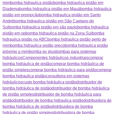
mim
bomba hidraulica pistão
bomba hidraulica pistão em
Diadema
bomba hidraulica pistão em Mauá
bomba hidraulica
pistão em promoção
bomba hidraulica pistão em Santo
André
bomba hidraulica pistão em São Caetano do
Sul
bomba hidraulica pistão em são paulo
bomba hidraulica
pistão em sp
bomba hidraulica pistão na Zona Sul
bomba
hidraulica pistão no ABC
bomba hidraulica pistão perto de
mim
bomba hidraulica pistão preço
bomba hidraulica pistão
próximo a mim
bomba pv plus
bombas para sistemas
hidráulicos
Componentes hidráulicos industriais
comprar
bomba hidráulica de pistão
comprar bomba hidráulica de
pistão simples
comprar bomba hidráulica para pistão
comprar
bomba hidraulica pistão
consultoria em sistemas
hidráulicos
custo bomba hidráulica pistão
distribuidor de
bomba hidráulica de pistão
distribuidor de bomba hidráulica
de pistão simples
distribuidor de bomba hidráulica para
pistão
distribuidor de bomba hidraulica pistão
distribuidora de
bomba hidráulica de pistão
distribuidora de bomba
hidráulica de pistão simples
distribuidora de bomba