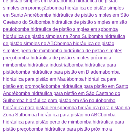
de pistão simples em Mauá
bomba hidráulica de pistão
simples em promoção
bomba hidráulica de pistão simples
em Santo André
bomba hidráulica de pistão simples em São
Caetano do Sul
bomba hidráulica de pistão simples em são
paulo
bomba hidráulica de pistão simples em sp
bomba
hidráulica de pistão simples na Zona Sul
bomba hidráulica
de pistão simples no ABC
bomba hidráulica de pistão
simples perto de mim
bomba hidráulica de pistão simples
preço
bomba hidráulica de pistão simples próximo a
mim
bomba hidráulica industrial
bomba hidráulica para
pistão
bomba hidráulica para pistão em Diadema
bomba
hidráulica para pistão em Mauá
bomba hidráulica para
pistão em promoção
bomba hidráulica para pistão em Santo
André
bomba hidráulica para pistão em São Caetano do
Sul
bomba hidráulica para pistão em são paulo
bomba
hidráulica para pistão em sp
bomba hidráulica para pistão na
Zona Sul
bomba hidráulica para pistão no ABC
bomba
hidráulica para pistão perto de mim
bomba hidráulica para
pistão preço
bomba hidráulica para pistão próximo a