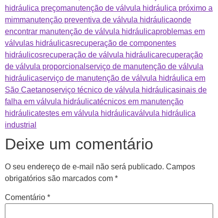
hidráulica preço
manutenção de válvula hidráulica próximo a
mim
manutenção preventiva de válvula hidráulica
onde
encontrar manutenção de válvula hidráulica
problemas em
válvulas hidráulicas
recuperação de componentes
hidráulicos
recuperação de válvula hidráulica
recuperação
de válvula proporcional
serviço de manutenção de válvula
hidráulica
serviço de manutenção de válvula hidráulica em
São Caetano
serviço técnico de válvula hidráulica
sinais de
falha em válvula hidráulica
técnicos em manutenção
hidráulica
testes em válvula hidráulica
válvula hidráulica
industrial
Deixe um comentário
O seu endereço de e-mail não será publicado.
Campos
obrigatórios são marcados com
*
Comentário
*