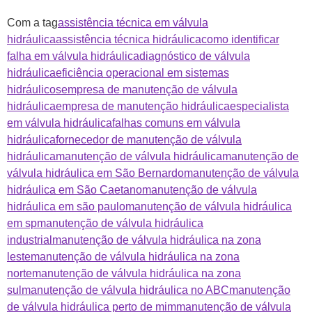
Com a tag
assistência técnica em válvula
hidráulica
assistência técnica hidráulica
como identificar
falha em válvula hidráulica
diagnóstico de válvula
hidráulica
eficiência operacional em sistemas
hidráulicos
empresa de manutenção de válvula
hidráulica
empresa de manutenção hidráulica
especialista
em válvula hidráulica
falhas comuns em válvula
hidráulica
fornecedor de manutenção de válvula
hidráulica
manutenção de válvula hidráulica
manutenção de
válvula hidráulica em São Bernardo
manutenção de válvula
hidráulica em São Caetano
manutenção de válvula
hidráulica em são paulo
manutenção de válvula hidráulica
em sp
manutenção de válvula hidráulica
industrial
manutenção de válvula hidráulica na zona
leste
manutenção de válvula hidráulica na zona
norte
manutenção de válvula hidráulica na zona
sul
manutenção de válvula hidráulica no ABC
manutenção
de válvula hidráulica perto de mim
manutenção de válvula