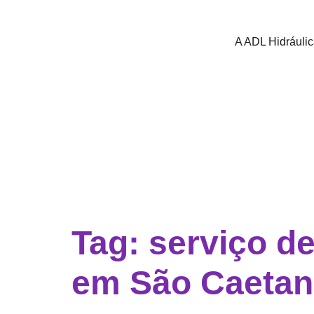
A ADL Hidráuli
Tag:
serviço d
em São Caeta