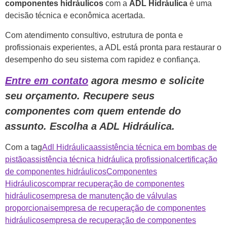
componentes hidráulicos
com a
ADL Hidráulica
é uma
decisão técnica e econômica acertada.
Com atendimento consultivo, estrutura de ponta e
profissionais experientes, a ADL está pronta para restaurar o
desempenho do seu sistema com rapidez e confiança.
Entre em contato
agora mesmo e solicite
seu orçamento. Recupere seus
componentes com quem entende do
assunto. Escolha a ADL Hidráulica.
Com a tag
Adl Hidráulica
assistência técnica em bombas de
pistão
assistência técnica hidráulica profissional
certificação
de componentes hidráulicos
Componentes
Hidráulicos
comprar recuperação de componentes
hidráulicos
empresa de manutenção de válvulas
proporcionais
empresa de recuperação de componentes
hidráulicos
empresa de recuperação de componentes