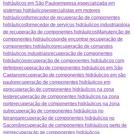
hidráulicos em São Paulo
empresa especializada em
sistemas hidráulicos
especialistas em motores
hidráulicos
fornecedor de recuperação de componentes
hidráulicos
fornecedor de serviços hidráulicos industriais
loja
de recuperação de componentes hidráulicos
Manutenção de
componentes hidráulicos
onde encontrar recuperação de
componentes hidráulicos
recuperação de comandos
hidráulicos industriais
recuperação de componentes
hidráulicos
recuperação de componentes hidráulicos com
defeito
recuperação de componentes hidráulicos em São
Caetano
recuperação de componentes hidráulicos em são
paulo
recuperação de componentes hidráulicos em
sp
recuperação de componentes hidráulicos na zona
leste
recuperação de componentes hidráulicos na zona
norte
recuperação de componentes hidráulicos na zona
sul
recuperação de componentes hidráulicos no
Ipiranga
recuperação de componentes hidráulicos no
Sacomã
recuperação de componentes hidráulicos perto de
mim
recuperação de componentes hidráulicos