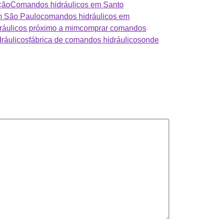
ção
Comandos hidráulicos em Santo
m São Paulo
comandos hidráulicos em
áulicos próximo a mim
comprar comandos
ráulicos
fábrica de comandos hidráulicos
onde