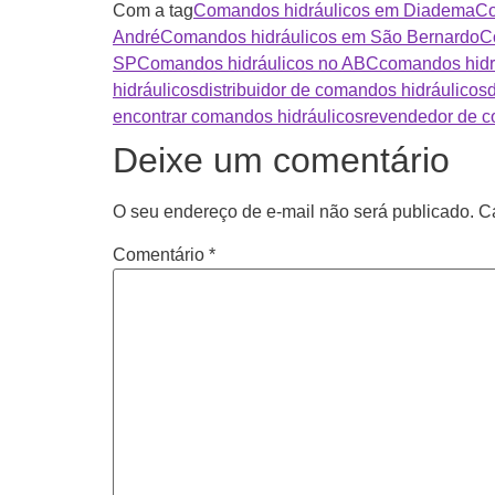
Com a tag
Comandos hidráulicos em Diadema
Co
André
Comandos hidráulicos em São Bernardo
C
SP
Comandos hidráulicos no ABC
comandos hidr
hidráulicos
distribuidor de comandos hidráulicos
encontrar comandos hidráulicos
revendedor de c
Deixe um comentário
O seu endereço de e-mail não será publicado.
C
Comentário
*