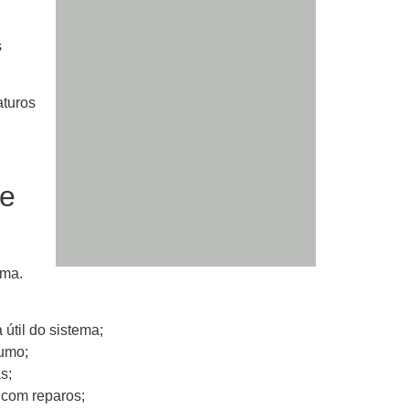
s
aturos
de
ema.
útil do sistema;
sumo;
s;
 com reparos;