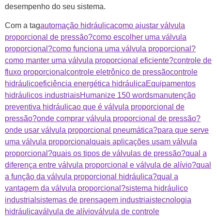
desempenho do seu sistema.
Com a tag
automação hidráulica
como ajustar válvula
proporcional de pressão?
como escolher uma válvula
proporcional?
como funciona uma válvula proporcional?
como manter uma válvula proporcional eficiente?
controle de
fluxo proporcional
controle eletrônico de pressão
controle
hidráulico
eficiência energética hidráulica
Equipamentos
hidráulicos industriais
Humanize 150 words
manutenção
preventiva hidráulica
o que é válvula proporcional de
pressão?
onde comprar válvula proporcional de pressão?
onde usar válvula proporcional pneumática?
para que serve
uma válvula proporcional
quais aplicações usam válvula
proporcional?
quais os tipos de válvulas de pressão?
qual a
diferença entre válvula proporcional e válvula de alívio?
qual
a função da válvula proporcional hidráulica?
qual a
vantagem da válvula proporcional?
sistema hidráulico
industrial
sistemas de prensagem industriais
tecnologia
hidráulica
válvula de alívio
válvula de controle