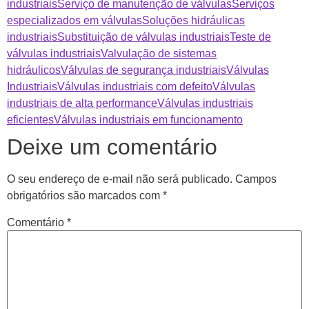
industriais
Serviço de manutenção de válvulas
Serviços
especializados em válvulas
Soluções hidráulicas
industriais
Substituição de válvulas industriais
Teste de
válvulas industriais
Valvulação de sistemas
hidráulicos
Válvulas de segurança industriais
Válvulas
Industriais
Válvulas industriais com defeito
Válvulas
industriais de alta performance
Válvulas industriais
eficientes
Válvulas industriais em funcionamento
Deixe um comentário
O seu endereço de e-mail não será publicado.
Campos
obrigatórios são marcados com
*
Comentário
*