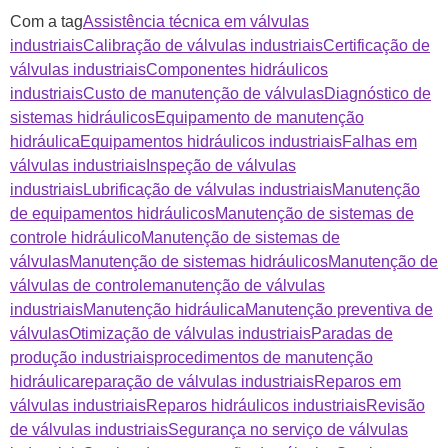
Com a tag
Assistência técnica em válvulas
industriais
Calibração de válvulas industriais
Certificação de
válvulas industriais
Componentes hidráulicos
industriais
Custo de manutenção de válvulas
Diagnóstico de
sistemas hidráulicos
Equipamento de manutenção
hidráulica
Equipamentos hidráulicos industriais
Falhas em
válvulas industriais
Inspeção de válvulas
industriais
Lubrificação de válvulas industriais
Manutenção
de equipamentos hidráulicos
Manutenção de sistemas de
controle hidráulico
Manutenção de sistemas de
válvulas
Manutenção de sistemas hidráulicos
Manutenção de
válvulas de controle
manutenção de válvulas
industriais
Manutenção hidráulica
Manutenção preventiva de
válvulas
Otimização de válvulas industriais
Paradas de
produção industriais
procedimentos de manutenção
hidráulica
reparação de válvulas industriais
Reparos em
válvulas industriais
Reparos hidráulicos industriais
Revisão
de válvulas industriais
Segurança no serviço de válvulas