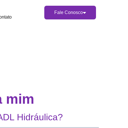
Fale Conosco
ontato
 a mim
 ADL Hidráulica?