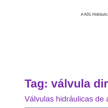
A ADL Hidráuli
Tag:
válvula di
Válvulas hidráulicas d