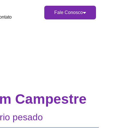
Fale Conosco
ontato
 em Campestre
rio pesado