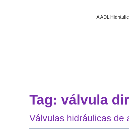
A ADL Hidráuli
Tag:
válvula di
Válvulas hidráulicas d