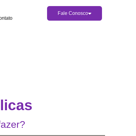
Fale Conosco
ontato
licas
fazer?