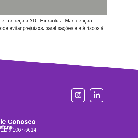
o e conheça a ADL Hidráulica! Manutenção
e evitar prejuízos, paralisações e até riscos à
le Conosco
lefone
11) 9 1067-6614