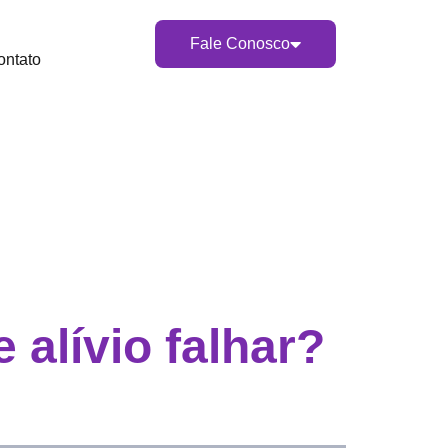
Fale Conosco
ontato
 alívio falhar?