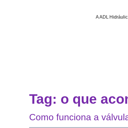
A ADL Hidráuli
Tag:
o que acon
Como funciona a válvula