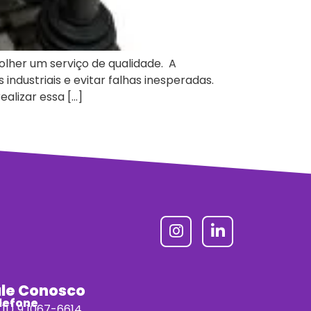
lher um serviço de qualidade. A
dustriais e evitar falhas inesperadas.
alizar essa […]
ale Conosco
lefone
11) 9 1067-6614