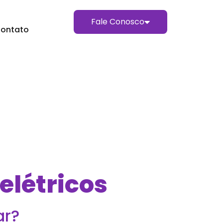
Fale Conosco
ontato
létricos
ar?