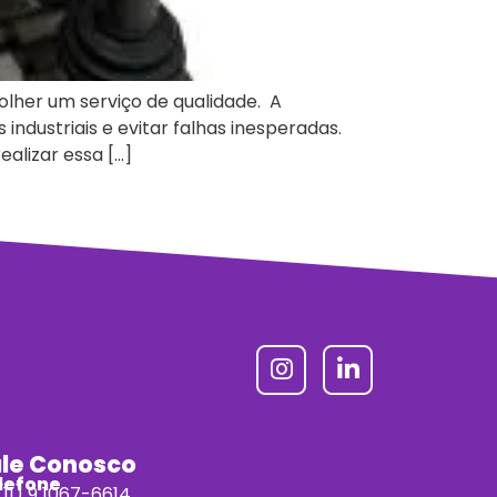
lher um serviço de qualidade. A
dustriais e evitar falhas inesperadas.
alizar essa […]
ale Conosco
lefone
11) 9 1067-6614