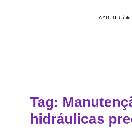
A ADL Hidráuli
Tag:
Manutençã
hidráulicas pr