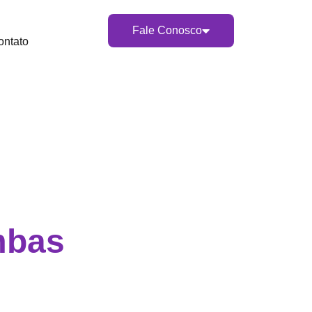
Fale Conosco
ontato
mbas