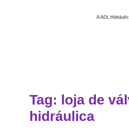
A ADL Hidráuli
Tag:
loja de vá
hidráulica