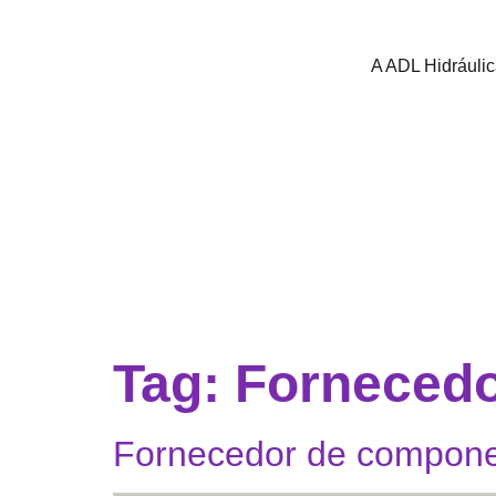
A ADL Hidráuli
Tag:
Fornecedo
Fornecedor de component