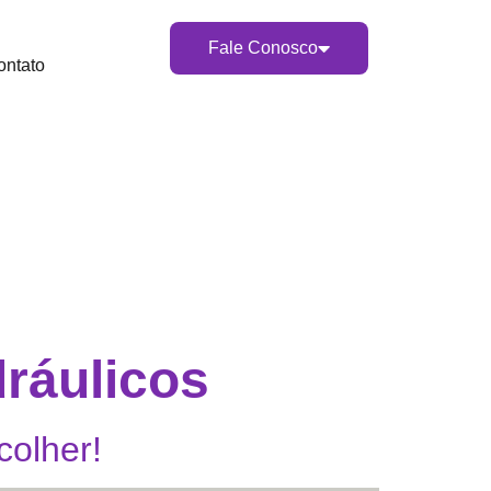
Fale Conosco
ontato
ráulicos
colher!