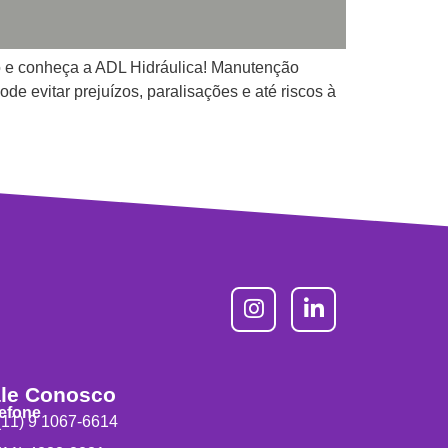
o e conheça a ADL Hidráulica! Manutenção
e evitar prejuízos, paralisações e até riscos à
le Conosco
lefone
11) 9 1067-6614