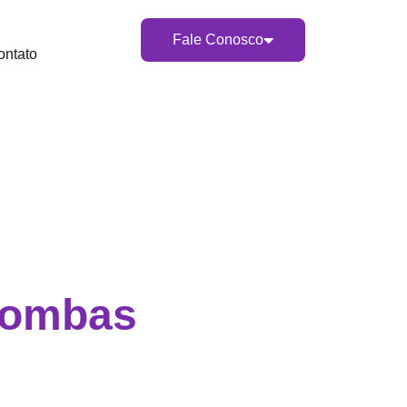
Fale Conosco
ontato
bombas