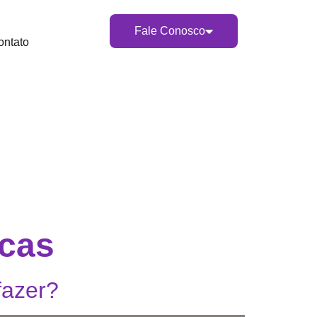
Fale Conosco
ontato
icas
fazer?