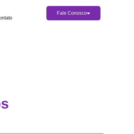
Fale Conosco
ontato
os