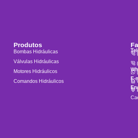
Produtos
Fa
Te
Bombas Hidráulicas
(
Válvulas Hidráulicas
(
Wh
Motores Hidráulicos
(
E-m
v
Comandos Hidráulicos
En
R
Cae