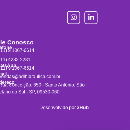
le Conosco
lefone
11) 9 1067-6614
11) 4233-2231
atsApp
11) 9 1067-6614
ail
endas@adlhidraulica.com.br
dereço
ua Conceição, 650 - Santo Antônio, São
tano do Sul - SP, 09530-060
Desenvolvido por
3Hub