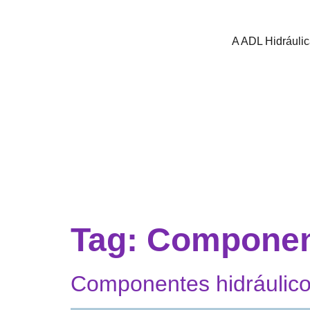
A ADL Hidráuli
Tag:
Component
Componentes hidráulico