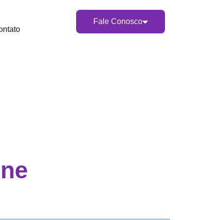
Fale Conosco
ontato
ine