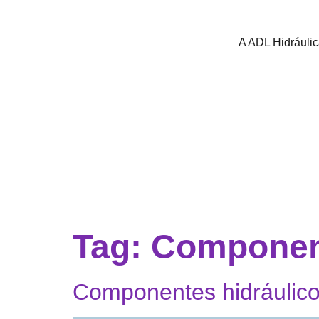
A ADL Hidráuli
Tag:
Component
Componentes hidráulico