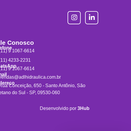
le Conosco
lefone
11) 9 1067-6614
11) 4233-2231
atsApp
11) 9 1067-6614
ail
endas@adlhidraulica.com.br
dereço
ua Conceição, 650 - Santo Antônio, São
tano do Sul - SP, 09530-060
Desenvolvido por
3Hub