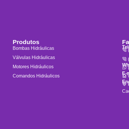
Produtos
Fa
Te
Bombas Hidráulicas
(
Válvulas Hidráulicas
(
Wh
Motores Hidráulicos
(
E-m
v
Comandos Hidráulicos
En
R
Cae