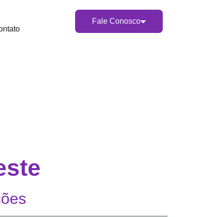
Fale Conosco
ontato
este
ções