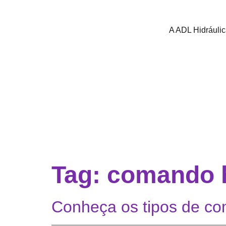
A ADL Hidráuli
Tag:
comando h
Conheça os tipos de co