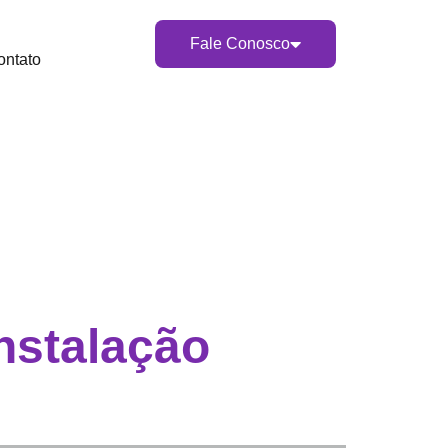
Fale Conosco
ontato
nstalação