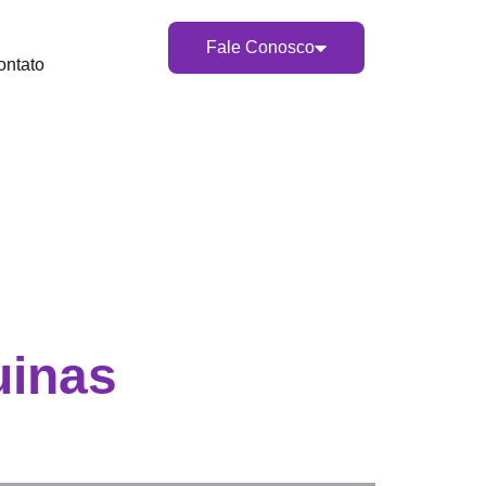
Fale Conosco
ontato
uinas