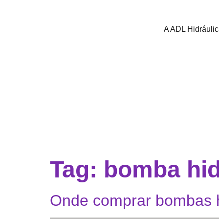
A ADL Hidráuli
Tag:
bomba hid
Onde comprar bombas hi